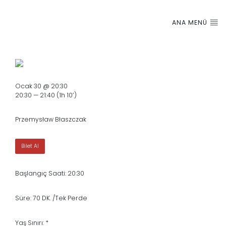
ANA MENÜ
Ocak 30 @ 20:30
20:30 — 21:40
(1h 10′)
Przemysław Błaszczak
Bilet Al
Başlangıç Saati: 20:30
Süre: 70 DK. /Tek Perde
Yaş Sınırı: *