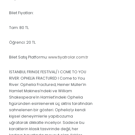
Bilet Fiyatları:
Tam: 80 TL
Öğrenci: 20 TL
Bilet Satış Platformu:
www.tiyatrolar.com.tr
İSTANBUL FRINGE FESTİVAL/ I COME TO YOU
RİVER: OPHELİA FRACTURED I Come to You
River: Ophelia Fractured, Heiner Müller’in
Hamlet Makinesi’ndeki ve William
Shakespeare’in Hamlet’indeki Ophelia
figüründen esinlenerek üç aktris tarafından
sahnelenen bir gösteri. Ophelia’yı kendi
kişisel deneyimlerle yapıbozuma
uğratarak dikkatle inceliyor. Sadece bu
karakterin klasik tasvirinde değil, her