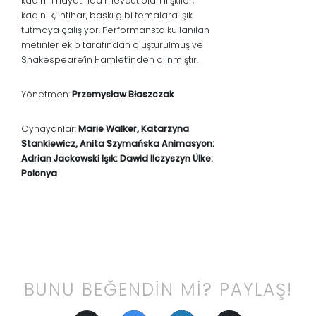
kadının hayatında mevcut olan ilişkiler,
kadınlık, intihar, baskı gibi temalara ışık
tutmaya çalışıyor. Performansta kullanılan
metinler ekip tarafından oluşturulmuş ve
Shakespeare’in Hamlet’inden alınmıştır.
Yönetmen:
Przemysław Błaszczak
Oynayanlar:
Marie Walker, Katarzyna
Stankiewicz, Anita Szymańska Animasyon:
Adrian Jackowski Işık: Dawid Ilczyszyn Ülke:
Polonya
BUNU BEĞENDİN Mİ? PAYLAŞ!