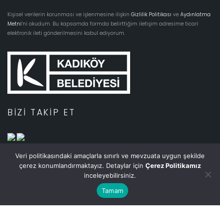
Kişisel verilerin korunması ve işlenmesine ilişkin
Gizlilik Politikası
ve
Aydınlatma
Metni
‘ni okudum. Bu kapsamda formda belirttiğim iletişim adresime ticari
elektronik ileti gönderilmesini kabul ediyorum.
BIZI TAKIP ET
Veri politikasındaki amaçlarla sınırlı ve mevzuata uygun şekilde
alan kadıköy ©️ 2022. Tüm hakları saklıdır.
çerez konumlandırmaktayız. Detaylar için
Çerez Politikamız
inceleyebilirsiniz.
Tamam