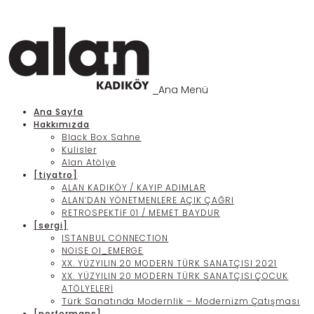
Ana Menü
Ana Sayfa
Hakkımızda
Black Box Sahne
Kulisler
Alan Atölye
[tiyatro]
ALAN KADIKÖY / KAYIP ADIMLAR
ALAN’DAN YÖNETMENLERE AÇIK ÇAĞRI
RETROSPEKTİF 01 / MEMET BAYDUR
[sergi]
ISTANBUL CONNECTION
NOISE OI_EMERGE
XX. YÜZYILIN 20 MODERN TÜRK SANATÇISI 2021
XX. YÜZYILIN 20 MODERN TÜRK SANATÇISI ÇOCUK
ATÖLYELERİ
Türk Sanatında Modernlik – Modernizm Çatışması
[performans]