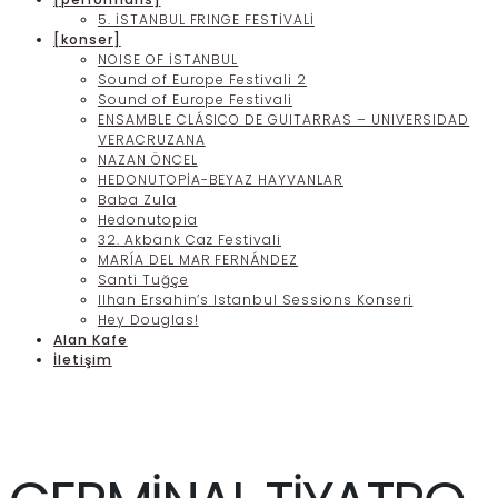
5. İSTANBUL FRINGE FESTİVALİ
[konser]
NOISE OF İSTANBUL
Sound of Europe Festivali 2
Sound of Europe Festivali
ENSAMBLE CLÁSICO DE GUITARRAS – UNIVERSIDAD
VERACRUZANA
NAZAN ÖNCEL
HEDONUTOPİA-BEYAZ HAYVANLAR
Baba Zula
Hedonutopia
32. Akbank Caz Festivali
MARÍA DEL MAR FERNÁNDEZ
Santi Tuğçe
Ilhan Ersahin’s Istanbul Sessions Konseri
Hey Douglas!
Alan Kafe
İletişim