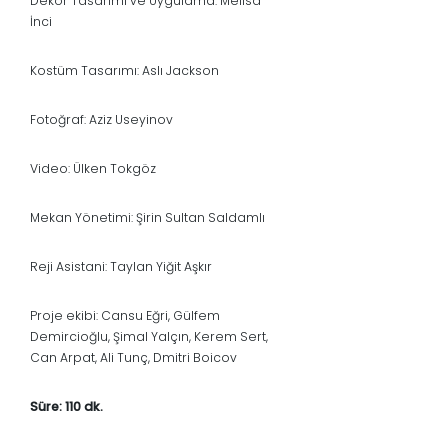
Dekor Tasarımı ve Uygulama: Melisa
İnci
Kostüm Tasarımı: Aslı Jackson
Fotoğraf: Aziz Useyinov
Video: Ülken Tokgöz
Mekan Yönetimi: Şirin Sultan Saldamlı
Reji Asistani: Taylan Yiğit Aşkır
Proje ekibi: Cansu Eğri, Gülfem
Demircioğlu, Şimal Yalçın, Kerem Sert,
Can Arpat, Ali Tunç, Dmitri Boicov
Süre: 110 dk.