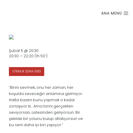
ANA MENÜ
Şubat 5 @ 20:30
20:30 — 22:20
(1h 50′)
ETKİNLİK SONA ERDİ
“Birini sevmek, onu her zaman, her
koşulda seveceğin anlamına gelmiyor.
Hatta bazen bunu yapmak o kadar
zorlaşıyor ki… Ama birini gerçekten
seviyorsan, üstesinden geliyorsun. Bir
şekilde bir yolunu bulup atlatıyorsun ve
bu seni daha iyi biri yapıyor.”