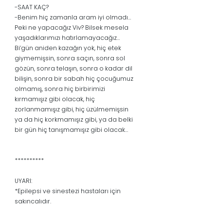
-SAAT KAÇ?
-Benim hiç zamanla aram iyi olmadı…
Peki ne yapacağız Viv? Bilsek mesela
yaşadıklarımızı hatırlamayacağız…
Bi’gün aniden kazağın yok, hiç etek
giymemişsin, sonra saçın, sonra sol
gözün, sonra telaşın, sonra o kadar dil
bilişin, sonra bir sabah hiç çocuğumuz
olmamış, sonra hiç birbirimizi
kırmamışız gibi olacak, hiç
zorlanmamışız gibi, hiç üzülmemişsin
ya da hiç korkmamışız gibi, ya da belki
bir gün hiç tanışmamışız gibi olacak…
**********
UYARI:
*Epilepsi ve sinestezi hastaları için
sakıncalıdır.