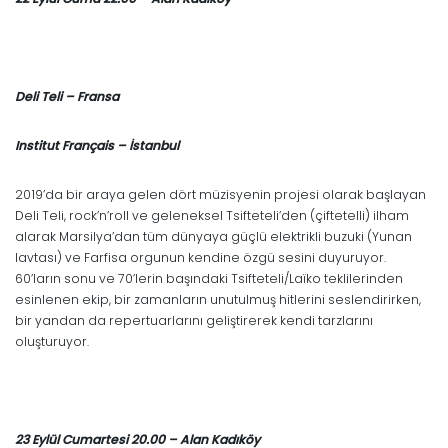
Deli Teli – Fransa
Institut Français – İstanbul
2019’da bir araya gelen dört müzisyenin projesi olarak başlayan
Deli Teli, rock’n’roll ve geleneksel Tsifteteli’den (çiftetelli) ilham
alarak Marsilya’dan tüm dünyaya güçlü elektrikli buzuki (Yunan
lavtası) ve Farfisa orgunun kendine özgü sesini duyuruyor.
60’ların sonu ve 70’lerin başındaki Tsifteteli/Laïko teklilerinden
esinlenen ekip, bir zamanların unutulmuş hitlerini seslendirirken,
bir yandan da repertuarlarını geliştirerek kendi tarzlarını
oluşturuyor.
23 Eylül Cumartesi 20.00 – Alan Kadıköy