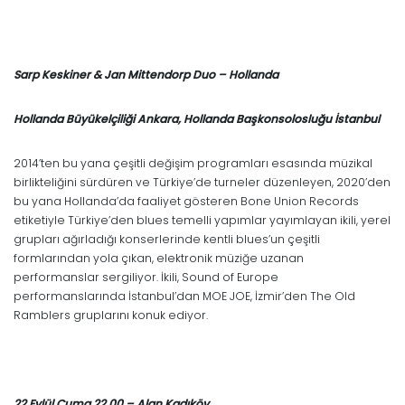
Sarp Keskiner & Jan Mittendorp Duo – Hollanda
Hollanda Büyükelçiliği Ankara, Hollanda Başkonsolosluğu İstanbul
2014’ten bu yana çeşitli değişim programları esasında müzikal
birlikteliğini sürdüren ve Türkiye’de turneler düzenleyen, 2020’den
bu yana Hollanda’da faaliyet gösteren Bone Union Records
etiketiyle Türkiye’den blues temelli yapımlar yayımlayan ikili, yerel
grupları ağırladığı konserlerinde kentli blues’un çeşitli
formlarından yola çıkan, elektronik müziğe uzanan
performanslar sergiliyor. İkili, Sound of Europe
performanslarında İstanbul’dan MOE JOE, İzmir’den The Old
Ramblers gruplarını konuk ediyor.
22 Eylül Cuma 22.00 – Alan Kadıköy