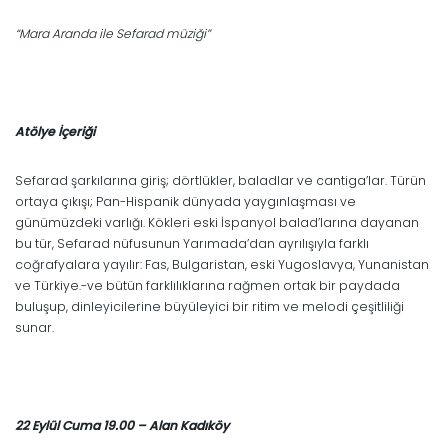
“Mara Aranda ile Sefarad müziği”
Atölye İçeriği
Sefarad şarkılarına giriş; dörtlükler, baladlar ve cantiga’lar. Türün
ortaya çıkışı; Pan-Hispanik dünyada yaygınlaşması ve
günümüzdeki varlığı. Kökleri eski İspanyol balad’larına dayanan
bu tür, Sefarad nüfusunun Yarımada’dan ayrılışıyla farklı
coğrafyalara yayılır: Fas, Bulgaristan, eski Yugoslavya, Yunanistan
ve Türkiye.-ve bütün farklılıklarına rağmen ortak bir paydada
buluşup, dinleyicilerine büyüleyici bir ritim ve melodi çeşitliliği
sunar.
22 Eylül Cuma 19.00 – Alan Kadıköy