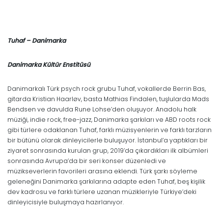
Tuhaf – Danimarka
Danimarka Kültür Enstitüsü
Danimarkalı Türk psych rock grubu Tuhaf, vokallerde Berrin Bas,
gitarda Kristian Haarløv, basta Mathias Findalen, tuşlularda Mads
Bendsen ve davulda Rune Lohse’den oluşuyor. Anadolu halk
müziği, indie rock, free-jazz, Danimarka şarkıları ve ABD roots rock
gibi türlere odaklanan Tuhaf, farklı müzisyenlerin ve farklı tarzların
bir bütünü olarak dinleyicilerle buluşuyor. İstanbul’a yaptıkları bir
ziyaret sonrasında kurulan grup, 2019’da çıkardıkları ilk albümleri
sonrasında Avrupa’da bir seri konser düzenledi ve
müzikseverlerin favorileri arasına eklendi. Türk şarkı söyleme
geleneğini Danimarka şarkılarına adapte eden Tuhaf, beş kişilik
dev kadrosu ve farklı türlere uzanan müzikleriyle Türkiye’deki
dinleyicisiyle buluşmaya hazırlanıyor.