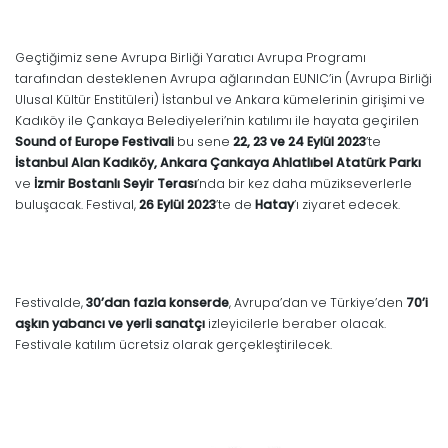
Geçtiğimiz sene Avrupa Birliği Yaratıcı Avrupa Programı
tarafından desteklenen Avrupa ağlarından EUNIC’in (Avrupa Birliği
Ulusal Kültür Enstitüleri) İstanbul ve Ankara kümelerinin girişimi ve
Kadıköy ile Çankaya Belediyeleri’nin katılımı ile hayata geçirilen
Sound of Europe Festivali
bu sene
22, 23 ve 24 Eylül 2023
’te
İstanbul Alan Kadıköy, Ankara Çankaya Ahlatlıbel Atatürk Parkı
ve
İzmir Bostanlı Seyir Terası
’nda bir kez daha müzikseverlerle
buluşacak. Festival,
26 Eylül 2023
’te de
Hatay
’ı ziyaret edecek.
Festivalde,
30’dan fazla konserde
, Avrupa’dan ve Türkiye’den
70’i
aşkın yabancı ve yerli sanatçı
izleyicilerle beraber olacak.
Festivale katılım ücretsiz olarak gerçekleştirilecek.