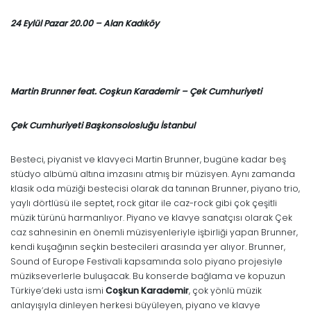
24 Eylül Pazar 20.00 – Alan Kadıköy
Martin Brunner feat. Coşkun Karademir – Çek Cumhuriyeti
Çek Cumhuriyeti Başkonsolosluğu İstanbul
Besteci, piyanist ve klavyeci Martin Brunner, bugüne kadar beş
stüdyo albümü altına imzasını atmış bir müzisyen. Aynı zamanda
klasik oda müziği bestecisi olarak da tanınan Brunner, piyano trio,
yaylı dörtlüsü ile septet, rock gitar ile caz-rock gibi çok çeşitli
müzik türünü harmanlıyor. Piyano ve klavye sanatçısı olarak Çek
caz sahnesinin en önemli müzisyenleriyle işbirliği yapan Brunner,
kendi kuşağının seçkin bestecileri arasında yer alıyor. Brunner,
Sound of Europe Festivali kapsamında solo piyano projesiyle
müzikseverlerle buluşacak. Bu konserde bağlama ve kopuzun
Türkiye’deki usta ismi
Coşkun Karademir
, çok yönlü müzik
anlayışıyla dinleyen herkesi büyüleyen, piyano ve klavye