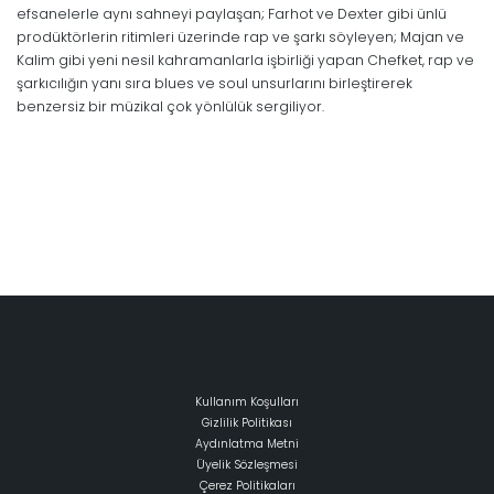
efsanelerle aynı sahneyi paylaşan; Farhot ve Dexter gibi ünlü
prodüktörlerin ritimleri üzerinde rap ve şarkı söyleyen; Majan ve
Kalim gibi yeni nesil kahramanlarla işbirliği yapan Chefket, rap ve
şarkıcılığın yanı sıra blues ve soul unsurlarını birleştirerek
benzersiz bir müzikal çok yönlülük sergiliyor.
Kullanım Koşulları
Gizlilik Politikası
Aydınlatma Metni
Üyelik Sözleşmesi
Çerez Politikaları